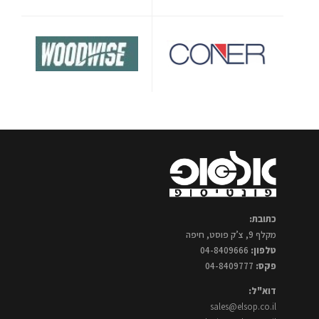
כתובת:
מקלף 9, צ’ק פוסט, חיפה
טלפון:
04-8409666
פקס:
04-8409777
דוא"ל:
sales@elsop.co.il