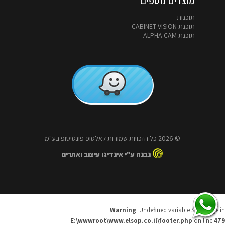
מוצרים נוספים
תוכנות
תוכנת CABINET VISION
תוכנת ALPHA CAM
© 2026 כל הזכויות שמורות לאלסופ פונטיסופ בע"מ
נבנה ע"י אינדיגו עיצוב ואתרים
Warning
: Undefined variable $message in
E:\wwwroot\www.elsop.co.il\footer.php
on line
479