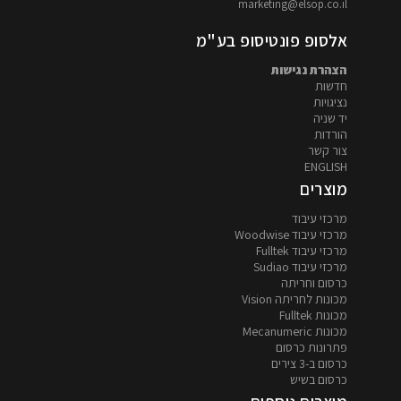
marketing@elsop.co.il
אלסופ פונטיסופ בע"מ
הצהרת נגישות
חדשות
נציגויות
יד שניה
הורדות
צור קשר
ENGLISH
מוצרים
מרכזי עיבוד
מרכזי עיבוד Woodwise
מרכזי עיבוד Fulltek
מרכזי עיבוד Sudiao
כרסום וחריתה
מכונות לחריתה Vision
מכונות Fulltek
מכונות Mecanumeric
פתרונות כרסום
כרסום ב-3 צירים
כרסום בשיש